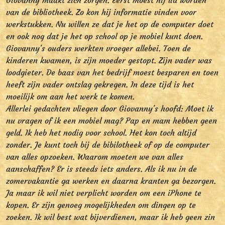
Giovanny maakt zich zorgen. Eerst moest hij lid worden
van de bibliotheek. Zo kon hij informatie vinden voor
werkstukken. Nu willen ze dat je het op de computer doet
en ook nog dat je het op school op je mobiel kunt doen.
Giovanny's ouders werkten vroeger allebei. Toen de
kinderen kwamen, is zijn moeder gestopt. Zijn vader was
loodgieter. De baas van het bedrijf moest besparen en toen
heeft zijn vader ontslag gekregen. In deze tijd is het
moeilijk om aan het werk te komen.
Allerlei gedachten vliegen door Giovanny's hoofd: Moet ik
nu vragen of ik een mobiel mag? Pap en mam hebben geen
geld. Ik heb het nodig voor school. Het kon toch altijd
zonder. Je kunt toch bij de bibilotheek of op de computer
van alles opzoeken. Waarom moeten we van alles
aanschaffen? Er is steeds iets anders. Als ik nu in de
zomervakantie ga werken en daarna kranten ga bezorgen.
Ja maar ik wil niet verplicht worden om een iPhone te
kopen. Er zijn genoeg mogelijkheden om dingen op te
zoeken. Ik wil best wat bijverdienen, maar ik heb geen zin