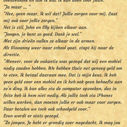
voedselbank en doe ik wat ik kan doen voor jullie."
"Ja maar … "
"Nee, geen maar. Ik wil dat! Jullie zorgen voor mij. Laat
mij ook voor jullie zorgen."
Het is stil. John en Elly kijken elkaar aan.
"Jongen, je bent zo goed. Dank je wel."
Met zijn drieën vallen ze elkaar in de armen.
Als Giovanny weer naar school gaat, stapt hij naar de
directie.
"Meneer, voor de vakantie was gezegd dat wij een mobiel
nodig zouden hebben. We hebben thuis net genoeg geld om
te eten. Ik betaal daaraan mee. Dat is mijn keus. Ik heb
geen geld voor een mobiel en ik heb ook geen behoefte aan
zo'n ding. Ik kan alles via de computer opzoeken, dus in
feite heb ik hem niet nodig. Als jullie toch via iPhones
willen werken, dan moeten jullie er ook maar voor zorgen.
Daar betalen we toch ook schoolgeld voor."
Even wordt er niets gezegd.
"Zo jongen. Je hebt er grondig over nagedacht. Ik mag jou