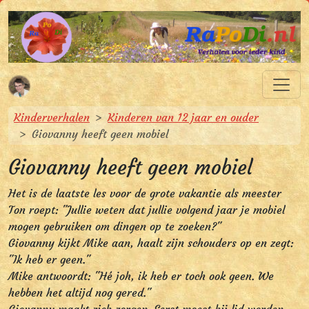
Spring naar hoofdinhoud
Spring naar hoofdnavigatie
RaPoDi.nl
Verhalen voor ieder kind
U bevindt zich hier:
Kinderverhalen
Kinderen van 12 jaar en ouder
Giovanny heeft geen mobiel
Giovanny heeft geen mobiel
Het is de laatste les voor de grote vakantie als meester
Ton roept: "Jullie weten dat jullie volgend jaar je mobiel
mogen gebruiken om dingen op te zoeken?"
Giovanny kijkt Mike aan, haalt zijn schouders op en zegt:
"Ik heb er geen."
Mike antwoordt: "Hé joh, ik heb er toch ook geen. We
hebben het altijd nog gered."