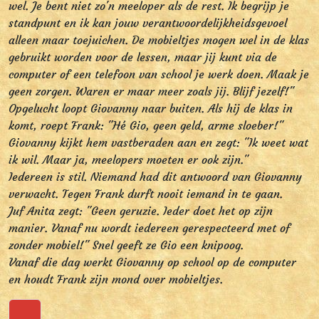
wel. Je bent niet zo'n meeloper als de rest. Ik begrijp je
standpunt en ik kan jouw verantwoordelijkheidsgevoel
alleen maar toejuichen. De mobieltjes mogen wel in de klas
gebruikt worden voor de lessen, maar jij kunt via de
computer of een telefoon van school je werk doen. Maak je
geen zorgen. Waren er maar meer zoals jij. Blijf jezelf!"
Opgelucht loopt Giovanny naar buiten. Als hij de klas in
komt, roept Frank: "Hé Gio, geen geld, arme sloeber!"
Giovanny kijkt hem vastberaden aan en zegt: "Ik weet wat
ik wil. Maar ja, meelopers moeten er ook zijn."
Iedereen is stil. Niemand had dit antwoord van Giovanny
verwacht. Tegen Frank durft nooit iemand in te gaan.
Juf Anita zegt: "Geen geruzie. Ieder doet het op zijn
manier. Vanaf nu wordt iedereen gerespecteerd met of
zonder mobiel!" Snel geeft ze Gio een knipoog.
Vanaf die dag werkt Giovanny op school op de computer
en houdt Frank zijn mond over mobieltjes.
Terug naar boven