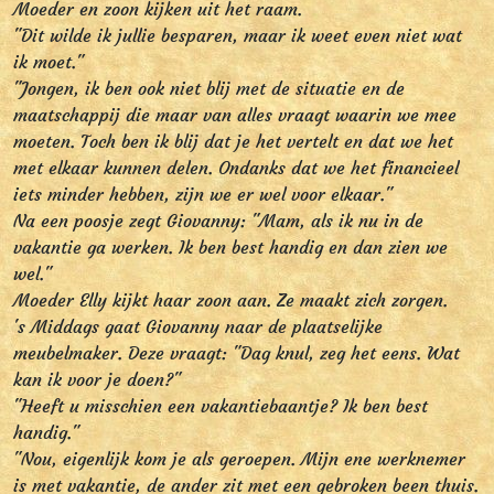
Moeder en zoon kijken uit het raam.
"Dit wilde ik jullie besparen, maar ik weet even niet wat
ik moet."
"Jongen, ik ben ook niet blij met de situatie en de
maatschappij die maar van alles vraagt waarin we mee
moeten. Toch ben ik blij dat je het vertelt en dat we het
met elkaar kunnen delen. Ondanks dat we het financieel
iets minder hebben, zijn we er wel voor elkaar."
Na een poosje zegt Giovanny: "Mam, als ik nu in de
vakantie ga werken. Ik ben best handig en dan zien we
wel."
Moeder Elly kijkt haar zoon aan. Ze maakt zich zorgen.
's Middags gaat Giovanny naar de plaatselijke
meubelmaker. Deze vraagt: "Dag knul, zeg het eens. Wat
kan ik voor je doen?"
"Heeft u misschien een vakantiebaantje? Ik ben best
handig."
"Nou, eigenlijk kom je als geroepen. Mijn ene werknemer
is met vakantie, de ander zit met een gebroken been thuis.