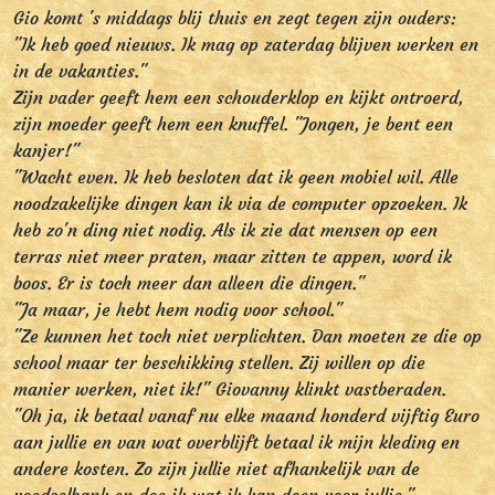
Gio komt 's middags blij thuis en zegt tegen zijn ouders:
"Ik heb goed nieuws. Ik mag op zaterdag blijven werken en
in de vakanties."
Zijn vader geeft hem een schouderklop en kijkt ontroerd,
zijn moeder geeft hem een knuffel. "Jongen, je bent een
kanjer!"
"Wacht even. Ik heb besloten dat ik geen mobiel wil. Alle
noodzakelijke dingen kan ik via de computer opzoeken. Ik
heb zo'n ding niet nodig. Als ik zie dat mensen op een
terras niet meer praten, maar zitten te appen, word ik
boos. Er is toch meer dan alleen die dingen."
"Ja maar, je hebt hem nodig voor school."
"Ze kunnen het toch niet verplichten. Dan moeten ze die op
school maar ter beschikking stellen. Zij willen op die
manier werken, niet ik!" Giovanny klinkt vastberaden.
"Oh ja, ik betaal vanaf nu elke maand honderd vijftig Euro
aan jullie en van wat overblijft betaal ik mijn kleding en
andere kosten. Zo zijn jullie niet afhankelijk van de