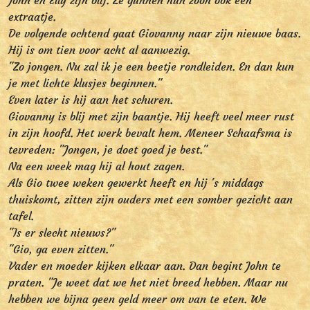
John en Elly zijn blij. Ze gunnen hun zoon ook een
extraatje.
De volgende ochtend gaat Giovanny naar zijn nieuwe baas.
Hij is om tien voor acht al aanwezig.
"Zo jongen. Nu zal ik je een beetje rondleiden. En dan kun
je met lichte klusjes beginnen."
Even later is hij aan het schuren.
Giovanny is blij met zijn baantje. Hij heeft veel meer rust
in zijn hoofd. Het werk bevalt hem. Meneer Schaafsma is
tevreden: "Jongen, je doet goed je best."
Na een week mag hij al hout zagen.
Als Gio twee weken gewerkt heeft en hij 's middags
thuiskomt, zitten zijn ouders met een somber gezicht aan
tafel.
"Is er slecht nieuws?"
"Gio, ga even zitten."
Vader en moeder kijken elkaar aan. Dan begint John te
praten. "Je weet dat we het niet breed hebben. Maar nu
hebben we bijna geen geld meer om van te eten. We