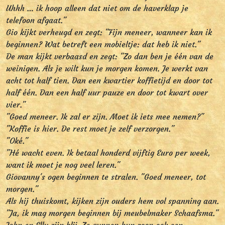
Uhhh … ik hoop alleen dat niet om de haverklap je
telefoon afgaat."
Gio kijkt verheugd en zegt: "Fijn meneer, wanneer kan ik
beginnen? Wat betreft een mobieltje: dat heb ik niet."
De man kijkt verbaasd en zegt: "Zo dan ben je één van de
weinigen. Als je wilt kun je morgen komen. Je werkt van
acht tot half tien. Dan een kwartier koffietijd en door tot
half één. Dan een half uur pauze en door tot kwart over
vier."
"Goed meneer. Ik zal er zijn. Moet ik iets mee nemen?"
"Koffie is hier. De rest moet je zelf verzorgen."
"Oké."
"Hé wacht even. Ik betaal honderd vijftig Euro per week,
want ik moet je nog veel leren."
Giovanny's ogen beginnen te stralen. "Goed meneer, tot
morgen."
Als hij thuiskomt, kijken zijn ouders hem vol spanning aan.
"Ja, ik mag morgen beginnen bij meubelmaker Schaafsma."