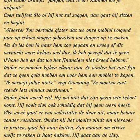
Zijn vader vraagt: "Jongen, wat is er? Kunnen we je
helpen?"
Even twijfelt Gio of hij het zal zeggen, dan gaat hij zitten
en begint.
"Meester Ton vertelde gister dat we onze mobiel volgend
jaar op school mogen gebruiken om dingen op te zoeken.
Na de les ben ik naar hem toe gegaan en vroeg of dit
verplicht was: helaas wel dus. Ik heb gezegd dat ik geen
iPhone heb en dat we het financieel niet breed hebben."
Vader en moeder kijken elkaar aan. Ze vinden het niet fijn
dat ze geen geld hebben om voor hem een mobiel te kopen.
"Ik verwijt jullie niets." zegt Giovanny "Ze moeten niet
steeds iets nieuws verzinnen."
Vader John wordt stil. Hij wil niet dat zijn gezin iets tekort
komt. Hij voelt zich ook schuldig dat hij geen werk heeft.
Elke week gaat er een sollicitatie de deur uit, maar helaas
zonder resultaat. Omdat hij het moeite vindt om hierover
te praten, gaat hij naar buiten. Zijn manier om stress
kwijt te raken is hout hakken. Hij gaat aan de slag.