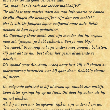
ik heb er totaal geen behoefte aan."
"Ja, maar het is toch ook lekker makkelijk?"
"Ik wil best wat moeite doen om aan informatie te komen.
Er zijn dingen die belangrijker zijn dan een mobiel."
Het is stil. De jongens lopen zwijgend naar huis. Beide
hebben ze hun eigen gedachten.
Als Giovanny thuis komt, ziet zijn moeder dat hij ergens
mee zit. "Jongen, je hebt vakantie. Ben je niet blij?"
"Oh jawel." Giovanny wil zijn ouders niet onnodig belasten.
Hij ziet dat ze hun best doen het gezin draaiende te
houden.
Die avond gaat Giovanny vroeg naar bed. Hij wil slapen en
morgenvroeg bedenken wat hij gaat doen. Gelukkig slaapt
hij direct.
De volgende ochtend is hij al vroeg op, maakt zijn ontbijt.
Even later springt hij op de fiets. Dit doet hij vaker als hij
na wil denken.
Als hij na een uur terugkomt, kijken zijn ouders hem aan.