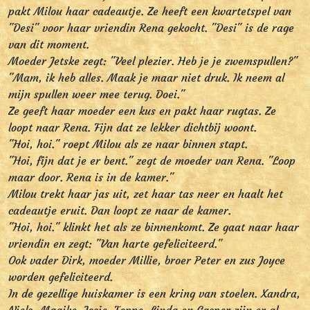
pakt Milou haar cadeautje. Ze heeft een kwartetspel van
"Desi" voor haar vriendin Rena gekocht. "Desi" is de rage
van dit moment.
Moeder Jetske zegt: "Veel plezier. Heb je je zwemspullen?"
"Mam, ik heb alles. Maak je maar niet druk. Ik neem al
mijn spullen weer mee terug. Doei."
Ze geeft haar moeder een kus en pakt haar rugtas. Ze
loopt naar Rena. Fijn dat ze lekker dichtbij woont.
"Hoi, hoi." roept Milou als ze naar binnen stapt.
"Hoi, fijn dat je er bent." zegt de moeder van Rena. "Loop
maar door. Rena is in de kamer."
Milou trekt haar jas uit, zet haar tas neer en haalt het
cadeautje eruit. Dan loopt ze naar de kamer.
"Hoi, hoi." klinkt het als ze binnenkomt. Ze gaat naar haar
vriendin en zegt: "Van harte gefeliciteerd."
Ook vader Dirk, moeder Millie, broer Peter en zus Joyce
worden gefeliciteerd.
In de gezellige huiskamer is een kring van stoelen. Xandra,