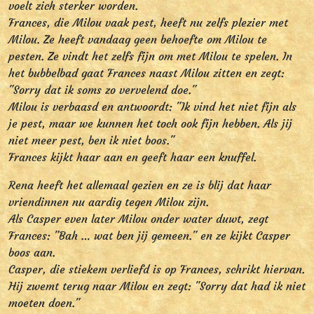
voelt zich sterker worden.
Frances, die Milou vaak pest, heeft nu zelfs plezier met
Milou. Ze heeft vandaag geen behoefte om Milou te
pesten. Ze vindt het zelfs fijn om met Milou te spelen. In
het bubbelbad gaat Frances naast Milou zitten en zegt:
"Sorry dat ik soms zo vervelend doe."
Milou is verbaasd en antwoordt: "Ik vind het niet fijn als
je pest, maar we kunnen het toch ook fijn hebben. Als jij
niet meer pest, ben ik niet boos."
Frances kijkt haar aan en geeft haar een knuffel.
Rena heeft het allemaal gezien en ze is blij dat haar
vriendinnen nu aardig tegen Milou zijn.
Als Casper even later Milou onder water duwt, zegt
Frances: "Bah … wat ben jij gemeen." en ze kijkt Casper
boos aan.
Casper, die stiekem verliefd is op Frances, schrikt hiervan.
Hij zwemt terug naar Milou en zegt: "Sorry dat had ik niet
moeten doen."