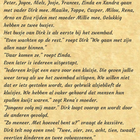
Peter, Joyce, Niels, Josje, Frances, Linda en Xandra gaan
met vader Dirk mee. Maaike, Foppe, Casper, Milou, Rena,
Arno en Lisa rijden met moeder Millie mee. Gelukkig
hebben ze twee busjes.
Het busje van Dirk is als eerste bij het zwembad.
"Even wachten op de rest." roept Dirk "We gaan met zijn
allen naar binnen."
"Daar komen ze." roept Linda.
Even later is iedereen uitgestapt.
"Iedereen krijgt een euro voor een kluisje. Die geven jullie
weer terug als we het zwembad uitlopen. We willen niet
dat er iets gestolen wordt, dus gebruik alsjeblieft de
kluisjes. We hebben al vaker gehoord dat mensen hun
spullen kwijt waren." zegt Rena's moeder.
"Jongens volg mij maar." Dirk loopt voorop en wordt door
de anderen gevolgd.
"Zo meneer. Met hoeveel bent u?" vraagt de kassière.
Dirk telt nog even snel: "Twee, vier, zes, acht, tien, twaalf,
veertien kinderen en twee volwassenen."