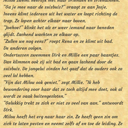
Milou zwemt heerlijk met haar vrienden en vriendinnen.
"Ga je mee naar de suisbuis?" vraagt ze aan Josje.
Ineens klimt iedereen uit het water en loopt richting de
trap. Ze lopen achter elkaar naar boven.
"Joehoe!" klinkt het als er weer iemand naar beneden
glijdt. Lachend wachten ze elkaar op.
"Zullen we nog eens?" roept Rena en ze klimt uit bad.
De anderen volgen.
Ondertussen zwemmen Dirk en Millie een paar baantjes.
Dan klimmen ook zij uit bad en gaan lachend door de
suisbuis. De jongelui vinden het gaaf dat de ouders ook zo
veel lol hebben.
"Fijn dat Milou ook geniet." zegt Millie. "Ik heb
bewondering voor haar dat ze toch altijd mee doet, ook al
wordt ze vaak buitengesloten."
"Gelukkig trekt ze zich er niet zo veel van aan." antwoordt
Dirk.
Milou heeft het erg naar haar zin. Ze heeft geen zin om
zich te laten pesten en neemt zelfs af en toe de leiding. Ze