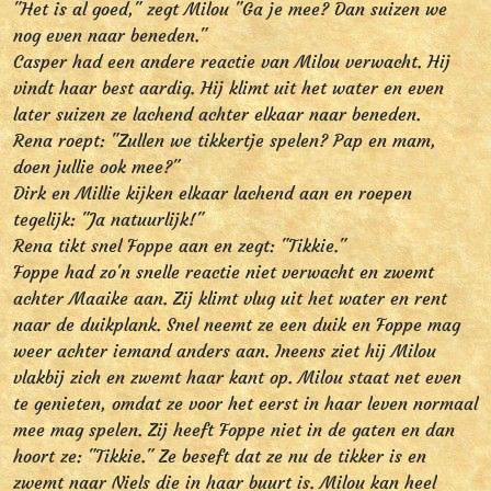
"Het is al goed," zegt Milou "Ga je mee? Dan suizen we
nog even naar beneden."
Casper had een andere reactie van Milou verwacht. Hij
vindt haar best aardig. Hij klimt uit het water en even
later suizen ze lachend achter elkaar naar beneden.
Rena roept: "Zullen we tikkertje spelen? Pap en mam,
doen jullie ook mee?"
Dirk en Millie kijken elkaar lachend aan en roepen
tegelijk: "Ja natuurlijk!"
Rena tikt snel Foppe aan en zegt: "Tikkie."
Foppe had zo'n snelle reactie niet verwacht en zwemt
achter Maaike aan. Zij klimt vlug uit het water en rent
naar de duikplank. Snel neemt ze een duik en Foppe mag
weer achter iemand anders aan. Ineens ziet hij Milou
vlakbij zich en zwemt haar kant op. Milou staat net even
te genieten, omdat ze voor het eerst in haar leven normaal
mee mag spelen. Zij heeft Foppe niet in de gaten en dan
hoort ze: "Tikkie." Ze beseft dat ze nu de tikker is en
zwemt naar Niels die in haar buurt is. Milou kan heel