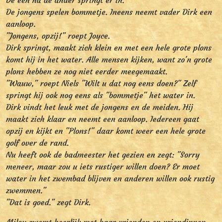
De één na de ander springt er in.
De jongens spelen bommetje. Ineens neemt vader Dirk een
aanloop.
"Jongens, opzij!" roept Joyce.
Dirk springt, maakt zich klein en met een hele grote plons
komt hij in het water. Alle mensen kijken, want zo'n grote
plons hebben ze nog niet eerder meegemaakt.
"Wauw," roept Niels "Wilt u dat nog eens doen?" Zelf
springt hij ook nog eens als "bommetje" het water in.
Dirk vindt het leuk met de jongens en de meiden. Hij
maakt zich klaar en neemt een aanloop. Iedereen gaat
opzij en kijkt en "Plons!" daar komt weer een hele grote
golf over de rand.
Nu heeft ook de badmeester het gezien en zegt: "Sorry
meneer, maar zou u iets rustiger willen doen? Er moet
water in het zwembad blijven en anderen willen ook rustig
zwemmen."
"Dat is goed." zegt Dirk.