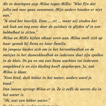
Als ze doorlopen zegt Milou tegen Millie: "Wat fijn dat
jullie ook mee gaan zwemmen. Mijn ouders houden er niet
van."
"Ik vind het heerlijk. Enne … stt … maar wij vinden het
ook leuk om nog eens door de suisbuis te glijden of in een
bubbelbad te zitten."
Milou en Millie kijken elkaar even aan. Milou voelt zich op
haar gemak bij Rena en haar familie.
De jongens kleden zich om in het herenkleedhok en de
meisjes in het dameskleedhok en iedereen doet zijn spullen
in de kluis. De pa en ma van Rena wachten tot iedereen
omgekleed is en zijn kleding heeft opgeborgen. Ja, ook
Milou is klaar.
"Kom kind, duik lekker in het water, anders word je
koud."
Dan ineens springt Milou er in. Ze is zelfs de eerste die in
het water is.
"Oh, wat een lekker water."