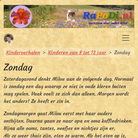
Spring naar hoofdinhoud
Spring naar hoofdnavigatie
RaPoDi.nl
Verhalen voor ieder kind
U bevindt zich hier:
Kinderverhalen
Kinderen van 8 tot 12 jaar
Zondag
Zondag
Zaterdagavond denkt Milou aan de volgende dag. Normaal
is zondag een dag waarop ze niet in oude kleren buiten
mag spelen. Vaak voelt ze zich dan alleen. Morgen wordt
het anders! Ze heeft er zin in.
Zondagmorgen gaat Milou eerst met haar ouders
ontbijten. Daarna gaan ze naar opa en oma koffiedrinken.
Bijna alle ooms, tantes, neefjes en nichtjes zijn er.
Als ze weer thuis zijn, eten ze warm. Als het eten op is,