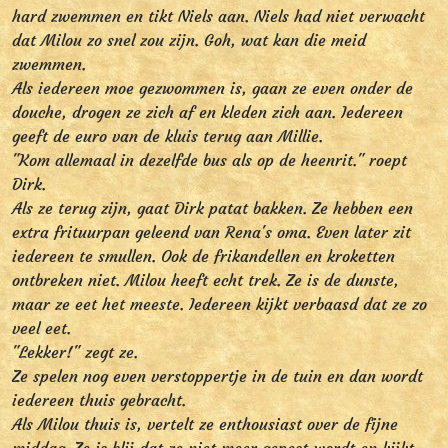
hard zwemmen en tikt Niels aan. Niels had niet verwacht
dat Milou zo snel zou zijn. Goh, wat kan die meid
zwemmen.
Als iedereen moe gezwommen is, gaan ze even onder de
douche, drogen ze zich af en kleden zich aan. Iedereen
geeft de euro van de kluis terug aan Millie.
"Kom allemaal in dezelfde bus als op de heenrit." roept
Dirk.
Als ze terug zijn, gaat Dirk patat bakken. Ze hebben een
extra frituurpan geleend van Rena's oma. Even later zit
iedereen te smullen. Ook de frikandellen en kroketten
ontbreken niet. Milou heeft echt trek. Ze is de dunste,
maar ze eet het meeste. Iedereen kijkt verbaasd dat ze zo
veel eet.
"Lekker!" zegt ze.
Ze spelen nog even verstoppertje in de tuin en dan wordt
iedereen thuis gebracht.
Als Milou thuis is, vertelt ze enthousiast over de fijne