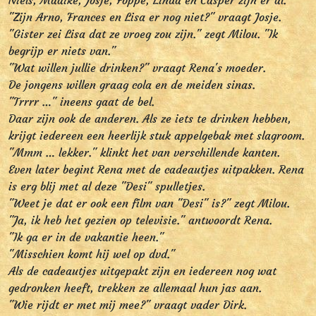
Niels, Maaike, Josje, Foppe, Linda en Casper zijn er al.
"Zijn Arno, Frances en Lisa er nog niet?" vraagt Josje.
"Gister zei Lisa dat ze vroeg zou zijn." zegt Milou. "Ik
begrijp er niets van."
"Wat willen jullie drinken?" vraagt Rena's moeder.
De jongens willen graag cola en de meiden sinas.
"Trrrr …" ineens gaat de bel.
Daar zijn ook de anderen. Als ze iets te drinken hebben,
krijgt iedereen een heerlijk stuk appelgebak met slagroom.
"Mmm … lekker." klinkt het van verschillende kanten.
Even later begint Rena met de cadeautjes uitpakken. Rena
is erg blij met al deze "Desi" spulletjes.
"Weet je dat er ook een film van "Desi" is?" zegt Milou.
"Ja, ik heb het gezien op televisie." antwoordt Rena.
"Ik ga er in de vakantie heen."
"Misschien komt hij wel op dvd."
Als de cadeautjes uitgepakt zijn en iedereen nog wat
gedronken heeft, trekken ze allemaal hun jas aan.
"Wie rijdt er met mij mee?" vraagt vader Dirk.