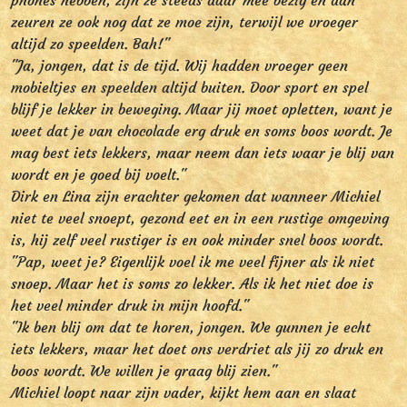
phones hebben, zijn ze steeds daar mee bezig en dan
zeuren ze ook nog dat ze moe zijn, terwijl we vroeger
altijd zo speelden. Bah!"
"Ja, jongen, dat is de tijd. Wij hadden vroeger geen
mobieltjes en speelden altijd buiten. Door sport en spel
blijf je lekker in beweging. Maar jij moet opletten, want je
weet dat je van chocolade erg druk en soms boos wordt. Je
mag best iets lekkers, maar neem dan iets waar je blij van
wordt en je goed bij voelt."
Dirk en Lina zijn erachter gekomen dat wanneer Michiel
niet te veel snoept, gezond eet en in een rustige omgeving
is, hij zelf veel rustiger is en ook minder snel boos wordt.
"Pap, weet je? Eigenlijk voel ik me veel fijner als ik niet
snoep. Maar het is soms zo lekker. Als ik het niet doe is
het veel minder druk in mijn hoofd."
"Ik ben blij om dat te horen, jongen. We gunnen je echt
iets lekkers, maar het doet ons verdriet als jij zo druk en
boos wordt. We willen je graag blij zien."
Michiel loopt naar zijn vader, kijkt hem aan en slaat