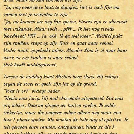
druk, maar hij kan ook heel lief zijn.
"Ja, nog even deze laatste daagjes. Het is toch fijn om
samen met je vrienden te zijn."
"Ja, nu kunnen we nog fijn spelen. Straks zijn ze allemaal
met vakantie. Maar toch ... pfff ... ik het nog steeds
bloedheet! Pfff ... ja, oké, ik ga wel weer." Michiel pakt
zijn spullen, stapt op zijn fiets en gaat naar school.
Vader haalt opgelucht adem. Moeder Lina is al naar haar
werk en zus Paulien is naar school.
Dirk heeft middagdienst.
Tussen de middag komt Michiel boos thuis. Hij schopt
tegen de stoel en gooit zijn jas op de grond.
"Wat is er?" vraagt vader.
"Kevin was jarig. Hij had chocolade uitgedeeld. Dat was
erg lekker. Daarna gingen we buiten spelen. Ik wilde
tikkertje, maar die jongens willen alleen nog maar met
hun I-phone spelen. We moeten de hele dag al opletten. Ik
wil gewoon even rennen, ontspannen. Sinds ze die I-