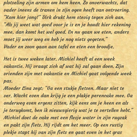
plotseling zijn armen om hem heen. Zo onverwachts, dat
vader ineens de tranen in zijn ogen heeft van ontroering.
"Kom hier jong!" Dirk drukt hem stevig tegen zich aan.
"Als jij weet wat goed voor je is en je houdt hier rekening
mee, dan komt het wel goed. En nu gaan we eten, anders
moet jij weer weg en heb je nog niets gegeten."
Vader en zoon gaan aan tafel en eten een broodje.
Het is twee weken later. Michiel heeft al een week
vakantie. Hij vraagt zich af wat hij zal gaan doen. Zijn
vrienden zijn met vakantie en Michiel gaat volgende week
pas.
Moeder Lina zegt: "Ga een stukje fietsen. Maar niet te
ver. Wacht even dan krijg je een plakje perencake mee. Ga
onderweg even ergens zitten, kijk eens om je heen en als
je terugkomt, ben ik nieuwsgierig wat je te vertellen hebt."
Michiel doet de cake met een flesje water in zijn rugzak
en pakt zijn fiets. Hij rijdt om het meer. Op een rustig
plekje stapt hij van zijn fiets en gaat even in het gras