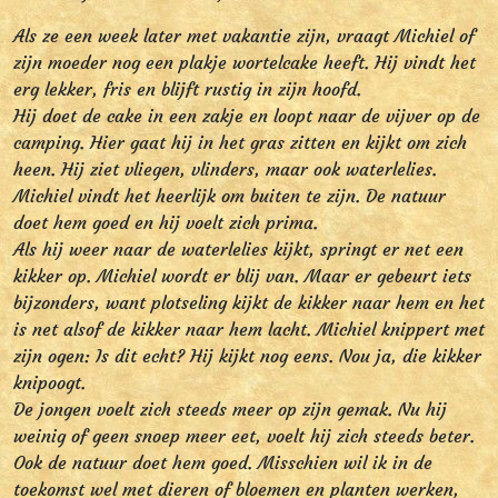
Als ze een week later met vakantie zijn, vraagt Michiel of
zijn moeder nog een plakje wortelcake heeft. Hij vindt het
erg lekker, fris en blijft rustig in zijn hoofd.
Hij doet de cake in een zakje en loopt naar de vijver op de
camping. Hier gaat hij in het gras zitten en kijkt om zich
heen. Hij ziet vliegen, vlinders, maar ook waterlelies.
Michiel vindt het heerlijk om buiten te zijn. De natuur
doet hem goed en hij voelt zich prima.
Als hij weer naar de waterlelies kijkt, springt er net een
kikker op. Michiel wordt er blij van. Maar er gebeurt iets
bijzonders, want plotseling kijkt de kikker naar hem en het
is net alsof de kikker naar hem lacht. Michiel knippert met
zijn ogen: Is dit echt? Hij kijkt nog eens. Nou ja, die kikker
knipoogt.
De jongen voelt zich steeds meer op zijn gemak. Nu hij
weinig of geen snoep meer eet, voelt hij zich steeds beter.
Ook de natuur doet hem goed. Misschien wil ik in de
toekomst wel met dieren of bloemen en planten werken,