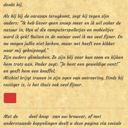
denkt hij.
Als hij bij de caravan terugkomt, zegt hij tegen zijn
ouders: "Ik heb liever geen snoep meer en ik wil vaker de
natuur in. Van al die computerspelletjes en mobieltjes
word ik gek! Buiten in de natuur voel ik me veel fijner. En
nu mogen jullie niet lachen, maar net heeft een kikker
naar mij geknipoogd."
Zijn ouders glimlachen. Ze zijn blij voor hun zoon en kijken
hem trots aan. Vader zegt: "Je bent een geweldige vent!"
en geeft hem een knuffel.
Michiel krijgt tranen in zijn ogen van ontroering. Sinds hij
rustiger is, is het thuis ook veel fijner.
Terug naar boven
Met de
deel-knop
van uw browser, of met
onderstaande koppelingen deelt u deze pagina via sociale