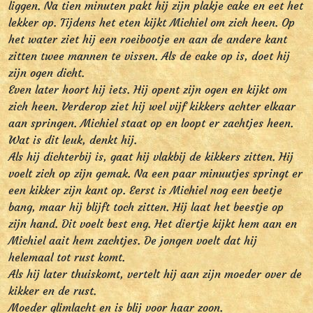
liggen. Na tien minuten pakt hij zijn plakje cake en eet het
lekker op. Tijdens het eten kijkt Michiel om zich heen. Op
het water ziet hij een roeibootje en aan de andere kant
zitten twee mannen te vissen. Als de cake op is, doet hij
zijn ogen dicht.
Even later hoort hij iets. Hij opent zijn ogen en kijkt om
zich heen. Verderop ziet hij wel vijf kikkers achter elkaar
aan springen. Michiel staat op en loopt er zachtjes heen.
Wat is dit leuk, denkt hij.
Als hij dichterbij is, gaat hij vlakbij de kikkers zitten. Hij
voelt zich op zijn gemak. Na een paar minuutjes springt er
een kikker zijn kant op. Eerst is Michiel nog een beetje
bang, maar hij blijft toch zitten. Hij laat het beestje op
zijn hand. Dit voelt best eng. Het diertje kijkt hem aan en
Michiel aait hem zachtjes. De jongen voelt dat hij
helemaal tot rust komt.
Als hij later thuiskomt, vertelt hij aan zijn moeder over de
kikker en de rust.
Moeder glimlacht en is blij voor haar zoon.