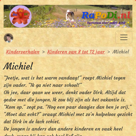
Spring naar hoofdinhoud
Spring naar hoofdnavigatie
RaPoDi.nl
Verhalen voor ieder kind
U bevindt zich hier:
Kinderverhalen
Kinderen van 8 tot 12 jaar
Michiel
Michiel
"Jeetje, wat is het warm vandaag!" roept Michiel tegen
zijn vader. "Ik ga niet naar school!"
Oh jee, daar gaan we weer, denkt vader Dirk. Altijd dat
gedoe met die jongen. Ik zou blij zijn als het vakantie is.
"Kom op." zegt pa. "Nog een paar daagjes dan ben je vrij."
"Moet dat echt?" vraagt Michiel met zo'n hulpeloos gezicht
dat Dirk in de lach schiet.
De jongen is anders dan andere kinderen en vaak heel