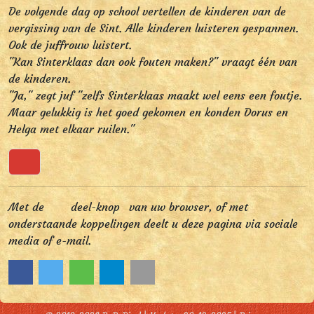
De volgende dag op school vertellen de kinderen van de
vergissing van de Sint. Alle kinderen luisteren gespannen.
Ook de juffrouw luistert.
"Kan Sinterklaas dan ook fouten maken?" vraagt één van
de kinderen.
"Ja," zegt juf "zelfs Sinterklaas maakt wel eens een foutje.
Maar gelukkig is het goed gekomen en konden Dorus en
Helga met elkaar ruilen."
Terug naar boven
Met de
deel-knop
van uw browser, of met
onderstaande koppelingen deelt u deze pagina via sociale
media of e-mail.
Delen op Facebook
Delen op Twitter
Delen via Whatsapp
Delen via Telegram
Stuur via e-mail