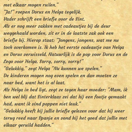
met elkaar mogen ruilen."
"Ja!" roepen Dorus en Helga tegelijk.
Vader schrijft een briefje voor de Sint.
Als er nog meer zakken met cadeautjes bij de deur
weggehaald worden, zit er in de laatste zak ook een
briefje bij. Hierop staat: "Jongens, jongens, wat me nu
toch overkomen is. Ik heb het eerste cadeautje van Helga
en Dorus verwisseld. Natuurlijk is de pop voor Dorus en de
Lego voor Helga. Sorry, sorry, sorry!"
"Gelukkig," zegt Helga "Nu kunnen we spelen."
De kinderen mogen nog even spelen en dan moeten ze
naar bed, want het is al laat.
Als Helga in bed ligt, zegt ze tegen haar moeder: "Mam, ik
ben wel blij dat Sinterklaas zei dat hij een foutje gemaakt
had, want ik vind poppen niet leuk."
"Gelukkig heeft hij jullie briefje gelezen voor dat hij weer
terug reed naar Spanje en vond hij het goed dat jullie met
elkaar geruild hadden."