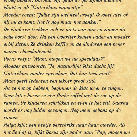
vroeg donker. Om half vijf gaan de gordijnen dicht en
klinkt er al: "Sinterklaas kapoentje".
Moeder roept: "Jullie zijn wel heel vroeg! Ik weet niet of
hij nu al komt. Het is nog maar net donker."
De kinderen trekken zich er niets van aan en zingen uit
volle borst door. Na een kwartier komen vader en moeder
erbij zitten. Ze drinken koffie en de kinderen een beker
warme chocolademelk.
Dorus roept: "Mam, mogen we nu speculaas?"
Moeder antwoordt: "Ja, natuurlijk! Wat dacht jij?
Sinterklaas zonder speculaas. Dat kan toch niet!"
Mam geeft iedereen een lekker groot stuk.
Als ze het op hebben, beginnen de kids weer te zingen.
Even later horen ze een flinke roffel met de roe op de
ramen. De kinderen schrikken en even is het stil. Daarna
wordt er nog luider gezongen. Nog meer gebons op de
ramen.
Helga kijkt een beetje verschrikt naar haar moeder. Als
het lied af is, kijkt Dorus zijn vader aan: "Pap, mogen we