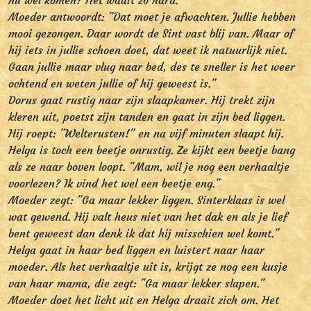
nu wel komen? Het waait zo hard."
Moeder antwoordt: "Dat moet je afwachten. Jullie hebben
mooi gezongen. Daar wordt de Sint vast blij van. Maar of
hij iets in jullie schoen doet, dat weet ik natuurlijk niet.
Gaan jullie maar vlug naar bed, des te sneller is het weer
ochtend en weten jullie of hij geweest is."
Dorus gaat rustig naar zijn slaapkamer. Hij trekt zijn
kleren uit, poetst zijn tanden en gaat in zijn bed liggen.
Hij roept: "Welterusten!" en na vijf minuten slaapt hij.
Helga is toch een beetje onrustig. Ze kijkt een beetje bang
als ze naar boven loopt. "Mam, wil je nog een verhaaltje
voorlezen? Ik vind het wel een beetje eng."
Moeder zegt: "Ga maar lekker liggen. Sinterklaas is wel
wat gewend. Hij valt heus niet van het dak en als je lief
bent geweest dan denk ik dat hij misschien wel komt."
Helga gaat in haar bed liggen en luistert naar haar
moeder. Als het verhaaltje uit is, krijgt ze nog een kusje
van haar mama, die zegt: "Ga maar lekker slapen."
Moeder doet het licht uit en Helga draait zich om. Het