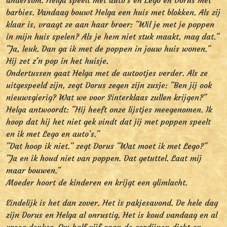
andersom. Helga speelt met auto's en Lego en Dorus met
barbies. Vandaag bouwt Helga een huis met blokken. Als zij
klaar is, vraagt ze aan haar broer: "Wil je met je poppen
in mijn huis spelen? Als je hem niet stuk maakt, mag dat."
"Ja, leuk. Dan ga ik met de poppen in jouw huis wonen."
Hij zet z'n pop in het huisje.
Ondertussen gaat Helga met de autootjes verder. Als ze
uitgespeeld zijn, zegt Dorus zegen zijn zusje: "Ben jij ook
nieuwsgierig? Wat we voor Sinterklaas zullen krijgen?"
Helga antwoordt: "Hij heeft onze lijstjes meegenomen. Ik
hoop dat hij het niet gek vindt dat jij met poppen speelt
en ik met Lego en auto's."
"Dat hoop ik niet." zegt Dorus "Wat moet ik met Lego?"
"Ja en ik houd niet van poppen. Dat getuttel. Laat mij
maar bouwen."
Moeder hoort de kinderen en krijgt een glimlacht.
Eindelijk is het dan zover. Het is pakjesavond. De hele dag
zijn Dorus en Helga al onrustig. Het is koud vandaag en al