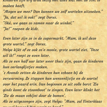
kinderen zijn erg druk bezig met alles wat met de Sint te
maken heeft.
"Mogen we mee? Dan kunnen we zelf wortelen uitzoeken."
"Ja, dat wil ik ook!" zegt Dorus.
"Oké, we gaan zo samen naar de winkel."
"Ja!" roepen de kids.
Even later zijn ze in de supermarkt. "Mam, ik wil deze
grote wortel." zegt Dorus.
Helga kijkt of ze ook zo'n mooie, grote wortel ziet. "Deze
wil ik!" roept ze even later.
Als ze een half uur later weer thuis zijn, gaan de kinderen
hun verlanglijstjes maken.
's Avonds zetten de kinderen hun schoen bij de
verwarming. Ze stoppen hun wensenlijstje en de wortel
voor het paard erin. Dan beginnen ze uit volle borst 'Zie
ginds komt de stoomboot' te zingen. Even later klinkt het
'Zie de maan schijnt door de bomen'.
Als ze uitgezongen zijn, zegt Helga: "Mam, zal Sinterklaas