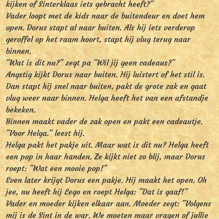
kijken of Sinterklaas iets gebracht heeft?"
Vader loopt met de kids naar de buitendeur en doet hem
open. Dorus stapt al naar buiten. Als hij iets verderop
geroffel op het raam hoort, stapt hij vlug terug naar
binnen.
"Wat is dit nu?" zegt pa "Wil jij geen cadeaus?"
Angstig kijkt Dorus naar buiten. Hij luistert of het stil is.
Dan stapt hij snel naar buiten, pakt de grote zak en gaat
vlug weer naar binnen. Helga heeft het van een afstandje
bekeken.
Binnen maakt vader de zak open en pakt een cadeautje.
"Voor Helga." leest hij.
Helga pakt het pakje uit. Maar wat is dit nu? Helga heeft
een pop in haar handen. Ze kijkt niet zo blij, maar Dorus
roept: "Wat een mooie pop!"
Even later krijgt Dorus een pakje. Hij maakt het open. Oh
jee, nu heeft hij Lego en roept Helga: "Dat is gaaf!"
Vader en moeder kijken elkaar aan. Moeder zegt: "Volgens
mij is de Sint in de war. We moeten maar vragen of jullie