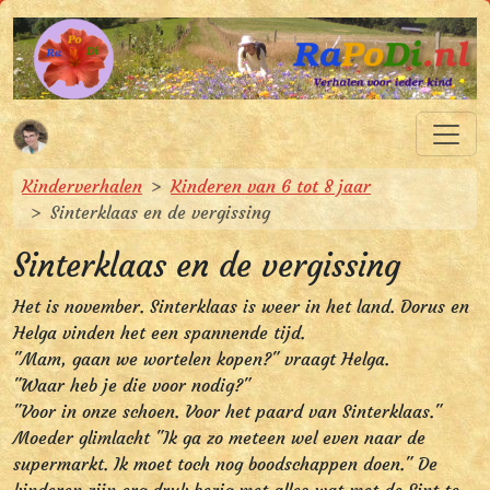
Spring naar hoofdinhoud
Spring naar hoofdnavigatie
RaPoDi.nl
Verhalen voor ieder kind
U bevindt zich hier:
Kinderverhalen
Kinderen van 6 tot 8 jaar
Sinterklaas en de vergissing
Sinterklaas en de vergissing
Het is november. Sinterklaas is weer in het land. Dorus en
Helga vinden het een spannende tijd.
"Mam, gaan we wortelen kopen?" vraagt Helga.
"Waar heb je die voor nodig?"
"Voor in onze schoen. Voor het paard van Sinterklaas."
Moeder glimlacht "Ik ga zo meteen wel even naar de
supermarkt. Ik moet toch nog boodschappen doen." De